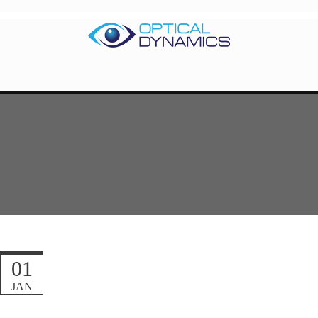
01
JAN